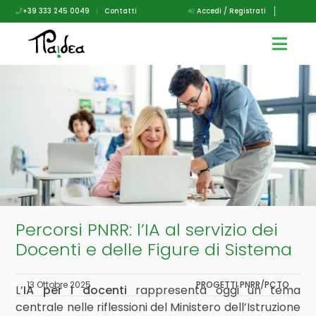
+39 333 245 0049
|
Contatti
Accedi / Registrati
Percorsi PNRR: l’IA al servizio dei
Docenti e delle Figure di Sistema
13 Ottobre 2025
PROGETTI PNRR/PCTO
L’
IA per i docenti
rappresenta oggi un tema
centrale nelle riflessioni del Ministero dell’Istruzione