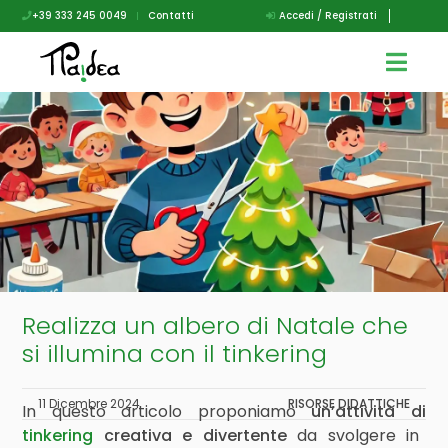
+39 333 245 0049
|
Contatti
Accedi / Registrati
Realizza un albero di Natale che
si illumina con il tinkering
11 Dicembre 2024
RISORSE DIDATTICHE
In questo articolo proponiamo
un’attività di
tinkering
creativa e divertente
da svolgere in