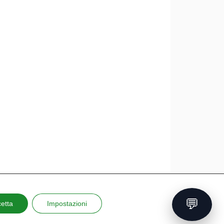
💬
etta
Impostazioni