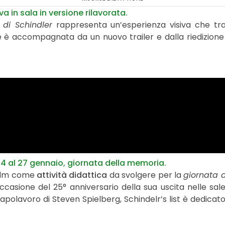
iva in sala in versione rilavorata.
a di Schindler
rappresenta un’esperienza visiva che tra
ne è accompagnata da un nuovo trailer e dalla riedizion
 24 al 27 gennaio, giornata della memoria.
 film come
attività didattica
da svolgere per la
giornata 
casione del 25° anniversario della sua uscita nelle sale
olavoro di Steven Spielberg, Schindelr’s list è dedicato