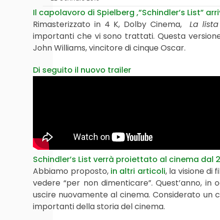
Il capolavoro di Spielberg ,”Schindler’s List” arr
Rimasterizzato in 4 K, Dolby Cinema,
La list
importanti che vi sono trattati. Questa versio
John Williams, vincitore di cinque Oscar.
Di seguito il nuovo trailer
Schindler’s List verrà proiettato al cinema dal
Abbiamo proposto,
in altri articoli
, la visione di
vedere “per non dimenticare”. Quest’anno, in oc
uscire nuovamente al cinema. Considerato un cap
importanti della storia del cinema.