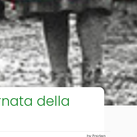
ornata della
by Paidea