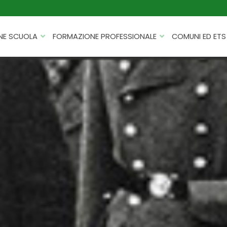
NE SCUOLA
FORMAZIONE PROFESSIONALE
COMUNI ED ETS
CATALOGHI
FORMAZIONE FINANZIATA
PROGETTI PER ISTITUTI
HACKATHON PER AZIENDE
SCOLASTICI
INTELLIGENZA ARTIFICIALE
ERASMUS+ MOBILITÀ
CYBERSECURITY
FSL/PCTO
SOFT SKILL E MANAGEMENT
PROGETTI PNRR
ROBOTICA E IOT
FORMAZIONE PER DOCENTI
ESG E SOSTENIBILITÀ
PROGETTAZIONE E
FORMAZIONE SU MISURA
RENDICONTAZIONE
VIAGGI D’ISTRUZIONE