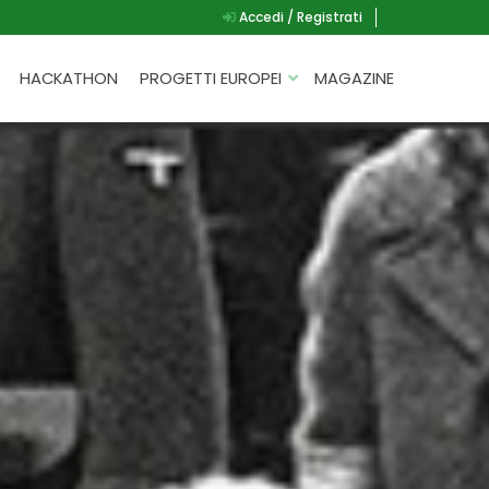
Accedi / Registrati
HACKATHON
PROGETTI EUROPEI
MAGAZINE
G.A.D.
P.L.A.Y.
G.A.M.E.
SPEAK UP FOR YOURSELF