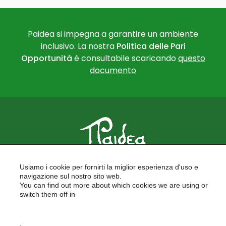
Paidea si impegna a garantire un ambiente
inclusivo. La nostra
Politica delle Pari
Opportunità
è consultabile scaricando
questo
documento
PAIDEA
Usiamo i cookie per fornirti la miglior esperienza d'uso e
FORMAZIONE PER LE SCUOLE
navigazione sul nostro sito web.
FORMAZIONE PROFESSIONALE
You can find out more about which cookies we are using or
PROGETTI EUROPEI
switch them off in
LAVORA CON NOI
settings
.