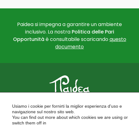
Paidea si impegna a garantire un ambiente
inclusivo. La nostra
Politica delle Pari
Opportunità
è consultabile scaricando
questo
documento
PAIDEA
Usiamo i cookie per fornirti la miglior esperienza d'uso e
FORMAZIONE PER LE SCUOLE
navigazione sul nostro sito web.
FORMAZIONE PROFESSIONALE
You can find out more about which cookies we are using or
PROGETTI EUROPEI
switch them off in
LAVORA CON NOI
settings