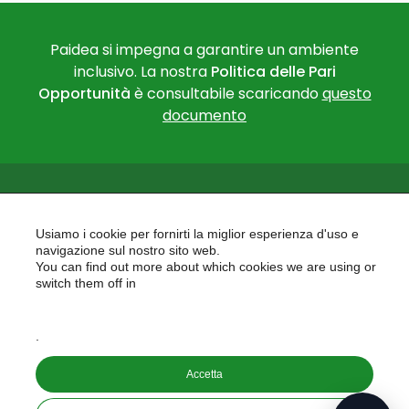
Paidea si impegna a garantire un ambiente
inclusivo. La nostra
Politica delle Pari
Opportunità
è consultabile scaricando
questo
documento
Usiamo i cookie per fornirti la miglior esperienza d'uso e
navigazione sul nostro sito web.
You can find out more about which cookies we are using or
PAIDEA
switch them off in
AREAS OF EXPERTISE
settings
EU PROJECTS
.
Accetta
Copyright © 2026
PAIDEA S.A.S. - Capitale sociale 10.000€ i.v.