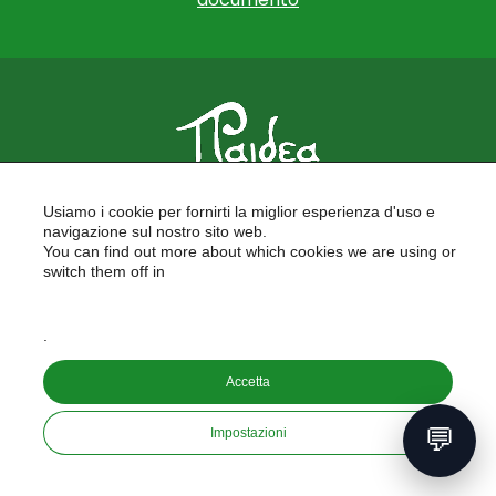
PAIDEA
Usiamo i cookie per fornirti la miglior esperienza d'uso e
FORMAZIONE PER LE SCUOLE
navigazione sul nostro sito web.
FORMAZIONE PROFESSIONALE
You can find out more about which cookies we are using or
PROGETTI EUROPEI
switch them off in
LAVORA CON NOI
settings
.
Copyright © 2026
Accetta
PAIDEA S.A.S. - Capitale sociale 10.000€ i.v.
Riproduzione Vietata
💬
Impostazioni
Informativa sulla privacy
developed by
aeris
labs