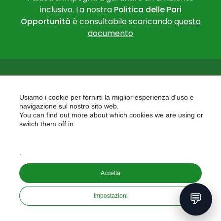
inclusivo. La nostra
Politica delle Pari
Opportunità
è consultabile scaricando
questo
documento
Usiamo i cookie per fornirti la miglior esperienza d'uso e
navigazione sul nostro sito web.
You can find out more about which cookies we are using or
PAIDEA
switch them off in
AREAS OF EXPERTISE
settings
EU PROJECTS
.
Accetta
Copyright © 2026
PAIDEA S.A.S. - Capitale sociale 10.000€ i.v.
💬
Impostazioni
Riproduzione Vietata
developed by
aeris
labs