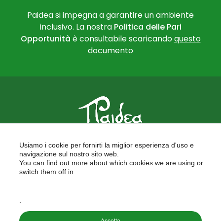
Paidea si impegna a garantire un ambiente
inclusivo. La nostra
Politica delle Pari
Opportunità
è consultabile scaricando
questo
documento
PAIDEA
Usiamo i cookie per fornirti la miglior esperienza d'uso e
FORMAZIONE PER LE SCUOLE
navigazione sul nostro sito web.
FORMAZIONE PROFESSIONALE
You can find out more about which cookies we are using or
PROGETTI EUROPEI
switch them off in
LAVORA CON NOI
settings
.
Copyright © 2026