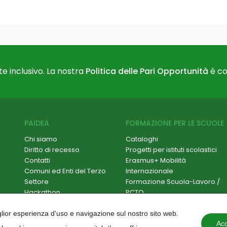
e inclusivo. La nostra
Politica delle Pari Opportunità
è co
PAIDEA
FORMAZIONE PER LE SCUOLE
Chi siamo
Cataloghi
Diritto di recesso
Progetti per istituti scolastici
Contatti
Erasmus+ Mobilità
Comuni ed Enti del Terzo
Internazionale
Settore
Formazione Scuola-Lavoro /
Hackathon
PCTO
Paidea Magazine
Progetti PNRR
Iscriviti alla newsletter
Formazione per docenti
iglior esperienza d'uso e navigazione sul nostro sito web.
Lavora con noi
Progettazione e
Acc