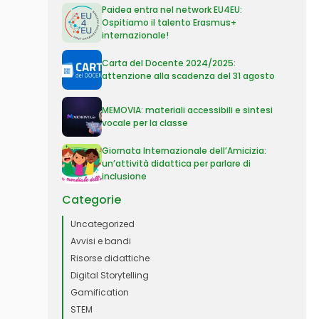
Paidea entra nel network EU4EU:
Ospitiamo il talento Erasmus+
internazionale!
Carta del Docente 2024/2025:
attenzione alla scadenza del 31 agosto
MEMOVIA: materiali accessibili e sintesi
vocale per la classe
Giornata Internazionale dell’Amicizia:
un’attività didattica per parlare di
inclusione
Categorie
Uncategorized
Avvisi e bandi
Risorse didattiche
Digital Storytelling
Gamification
STEM