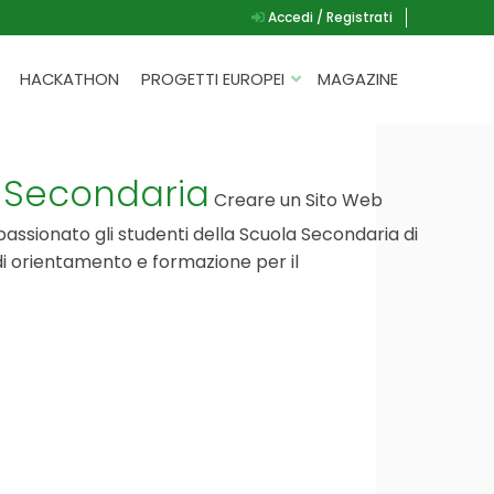
Accedi / Registrati
HACKATHON
PROGETTI EUROPEI
MAGAZINE
G.A.D.
P.L.A.Y.
– Secondaria
Creare un Sito Web
G.A.M.E.
ssionato gli studenti della Scuola Secondaria di
SPEAK UP FOR YOURSELF
di orientamento e formazione per il