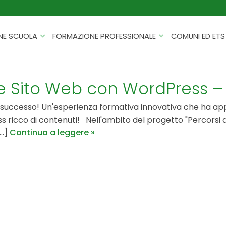
NE SCUOLA
FORMAZIONE PROFESSIONALE
COMUNI ED ETS
CATALOGHI
FORMAZIONE FINANZIATA
PROGETTI PER ISTITUTI
HACKATHON PER AZIENDE
ne Sito Web con WordPress 
SCOLASTICI
INTELLIGENZA ARTIFICIALE
 successo! Un'esperienza formativa innovativa che ha appa
ERASMUS+ MOBILITÀ
CYBERSECURITY
s ricco di contenuti! Nell'ambito del progetto "Percorsi 
FSL/PCTO
..]
Continua a leggere
SOFT SKILL E MANAGEMENT
PROGETTI PNRR
ROBOTICA E IOT
FORMAZIONE PER DOCENTI
ESG E SOSTENIBILITÀ
PROGETTAZIONE E
FORMAZIONE SU MISURA
RENDICONTAZIONE
VIAGGI D’ISTRUZIONE