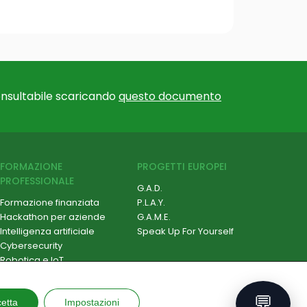
nsultabile scaricando
questo documento
FORMAZIONE
PROGETTI EUROPEI
PROFESSIONALE
G.A.D.
Formazione finanziata
P.L.A.Y.
Hackathon per aziende
G.A.M.E.
Intelligenza artificiale
Speak Up For Yourself
Cybersecurity
Robotica e IoT
Soft Skill e Management
ESG e Sostenibilità
💬
etta
Formazione su misura
Impostazioni