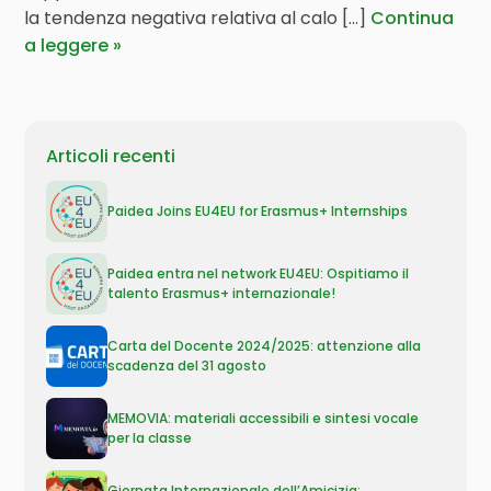
la tendenza negativa relativa al calo [...]
Continua
a leggere
Articoli recenti
Paidea Joins EU4EU for Erasmus+ Internships
Paidea entra nel network EU4EU: Ospitiamo il
talento Erasmus+ internazionale!
Carta del Docente 2024/2025: attenzione alla
scadenza del 31 agosto
MEMOVIA: materiali accessibili e sintesi vocale
per la classe
Giornata Internazionale dell’Amicizia: