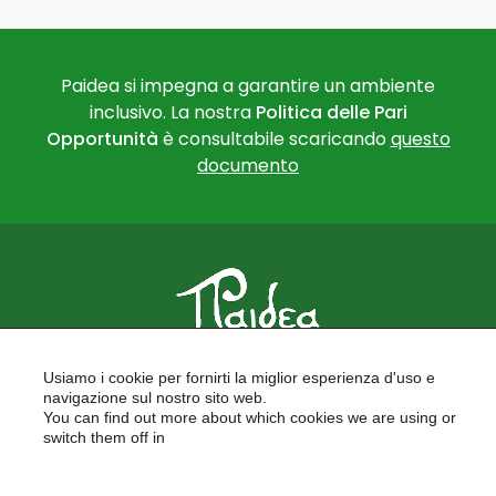
Paidea si impegna a garantire un ambiente
inclusivo. La nostra
Politica delle Pari
Opportunità
è consultabile scaricando
questo
documento
PAIDEA
Usiamo i cookie per fornirti la miglior esperienza d'uso e
FORMAZIONE PER LE SCUOLE
navigazione sul nostro sito web.
FORMAZIONE PROFESSIONALE
You can find out more about which cookies we are using or
PROGETTI EUROPEI
switch them off in
LAVORA CON NOI
settings