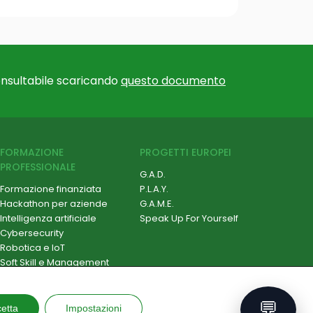
nsultabile scaricando
questo documento
FORMAZIONE
PROGETTI EUROPEI
PROFESSIONALE
G.A.D.
Formazione finanziata
P.L.A.Y.
Hackathon per aziende
G.A.M.E.
Intelligenza artificiale
Speak Up For Yourself
Cybersecurity
Robotica e IoT
Soft Skill e Management
ESG e Sostenibilità
Formazione su misura
💬
etta
Impostazioni