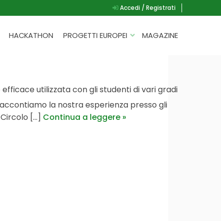
Accedi / Registrati
HACKATHON
PROGETTI EUROPEI
MAGAZINE
G.A.D.
P.L.A.Y.
fficace utilizzata con gli studenti di vari gradi
G.A.M.E.
 raccontiamo la nostra esperienza presso gli
SPEAK UP FOR YOURSELF
ircolo [...]
Continua a leggere