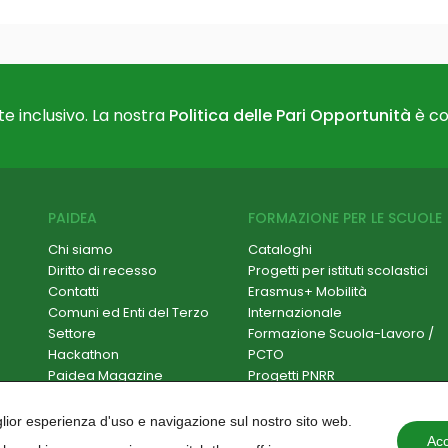
e inclusivo. La nostra
Politica delle Pari Opportunità
è co
PAIDEA
FORMAZIONE PER LE SCUOLE
Chi siamo
Cataloghi
Diritto di recesso
Progetti per istituti scolastici
Contatti
Erasmus+ Mobilità
Comuni ed Enti del Terzo
Internazionale
Settore
Formazione Scuola-Lavoro /
Hackathon
PCTO
Paidea Magazine
Progetti PNRR
Iscriviti alla newsletter
Formazione per docenti
Lavora con noi
Progettazione e
iglior esperienza d'uso e navigazione sul nostro sito web.
rendicontazione
Acc