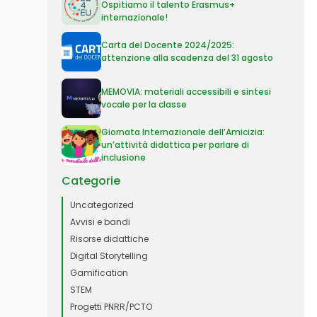
Ospitiamo il talento Erasmus+
internazionale!
Carta del Docente 2024/2025:
attenzione alla scadenza del 31 agosto
MEMOVIA: materiali accessibili e sintesi
vocale per la classe
Giornata Internazionale dell’Amicizia:
un’attività didattica per parlare di
inclusione
Categorie
Uncategorized
Avvisi e bandi
Risorse didattiche
Digital Storytelling
Gamification
STEM
Progetti PNRR/PCTO