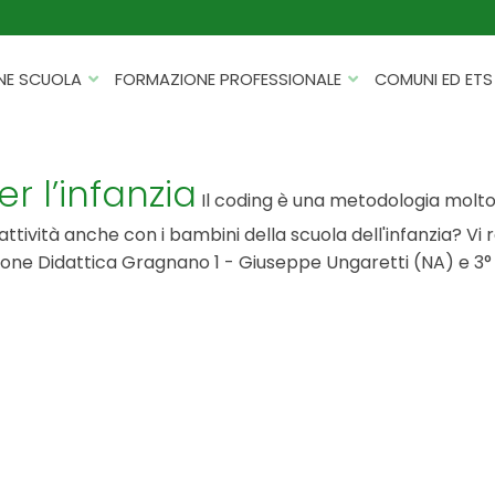
NE SCUOLA
FORMAZIONE PROFESSIONALE
COMUNI ED ETS
CATALOGHI
FORMAZIONE FINANZIATA
PROGETTI PER ISTITUTI
HACKATHON PER AZIENDE
r l’infanzia
SCOLASTICI
Il coding è una metodologia molto e
INTELLIGENZA ARTIFICIALE
ttività anche con i bambini della scuola dell'infanzia? Vi
ERASMUS+ MOBILITÀ
CYBERSECURITY
rezione Didattica Gragnano 1 - Giuseppe Ungaretti (NA) e 3° C
FSL/PCTO
SOFT SKILL E MANAGEMENT
PROGETTI PNRR
ROBOTICA E IOT
FORMAZIONE PER DOCENTI
ESG E SOSTENIBILITÀ
PROGETTAZIONE E
FORMAZIONE SU MISURA
RENDICONTAZIONE
VIAGGI D’ISTRUZIONE