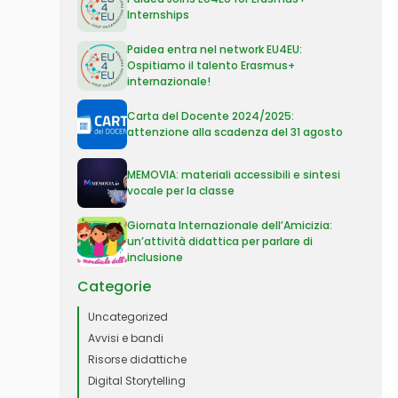
Internships
Paidea entra nel network EU4EU:
Ospitiamo il talento Erasmus+
internazionale!
Carta del Docente 2024/2025:
attenzione alla scadenza del 31 agosto
MEMOVIA: materiali accessibili e sintesi
vocale per la classe
Giornata Internazionale dell’Amicizia:
un’attività didattica per parlare di
inclusione
Categorie
Uncategorized
Avvisi e bandi
Risorse didattiche
Digital Storytelling