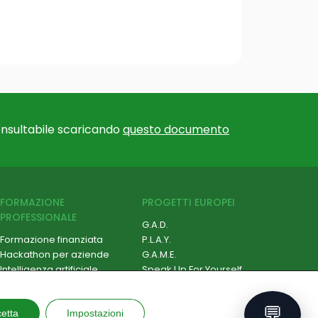
nsultabile scaricando
questo documento
FORMAZIONE
PROGETTI EUROPEI
PROFESSIONALE
G.A.D.
Formazione finanziata
P.L.A.Y.
Hackathon per aziende
G.A.M.E.
Intelligenza artificiale
Speak Up For Yourself
Cybersecurity
Robotica e IoT
💬
etta
Soft Skill e Management
Impostazioni