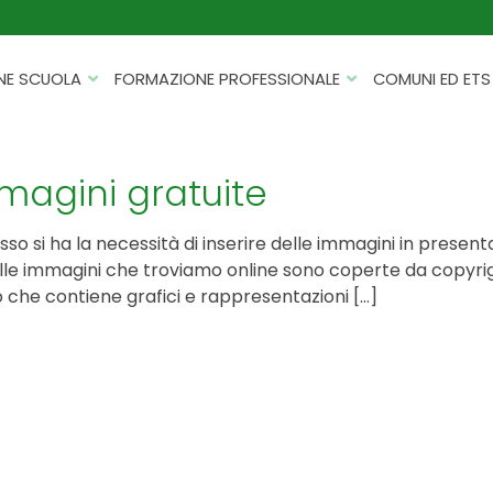
NE SCUOLA
FORMAZIONE PROFESSIONALE
COMUNI ED ETS
CATALOGHI
FORMAZIONE FINANZIATA
PROGETTI PER ISTITUTI
HACKATHON PER AZIENDE
mmagini gratuite
SCOLASTICI
INTELLIGENZA ARTIFICIALE
ERASMUS+ MOBILITÀ
so si ha la necessità di inserire delle immagini in presen
CYBERSECURITY
lle immagini che troviamo online sono coperte da copyright
FSL/PCTO
 che contiene grafici e rappresentazioni […]
SOFT SKILL E MANAGEMENT
PROGETTI PNRR
ROBOTICA E IOT
FORMAZIONE PER DOCENTI
ESG E SOSTENIBILITÀ
PROGETTAZIONE E
FORMAZIONE SU MISURA
RENDICONTAZIONE
VIAGGI D’ISTRUZIONE