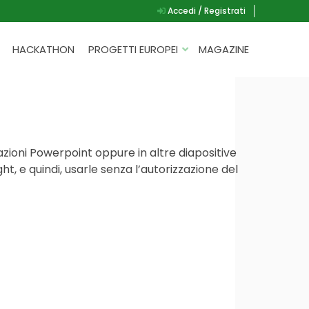
Accedi / Registrati
HACKATHON
PROGETTI EUROPEI
MAGAZINE
G.A.D.
P.L.A.Y.
G.A.M.E.
tazioni Powerpoint oppure in altre diapositive
SPEAK UP FOR YOURSELF
, e quindi, usarle senza l’autorizzazione del