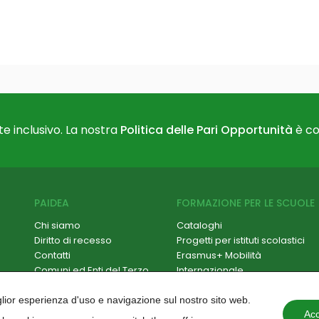
e inclusivo. La nostra
Politica delle Pari Opportunità
è co
PAIDEA
FORMAZIONE PER LE SCUOLE
Chi siamo
Cataloghi
Diritto di recesso
Progetti per istituti scolastici
Contatti
Erasmus+ Mobilità
Comuni ed Enti del Terzo
Internazionale
Settore
Formazione Scuola-Lavoro /
Hackathon
PCTO
iglior esperienza d'uso e navigazione sul nostro sito web.
Paidea Magazine
Progetti PNRR
Acc