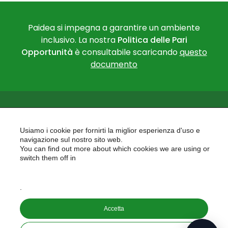
Paidea si impegna a garantire un ambiente
inclusivo. La nostra
Politica delle Pari
Opportunità
è consultabile scaricando
questo
documento
Usiamo i cookie per fornirti la miglior esperienza d'uso e
navigazione sul nostro sito web.
You can find out more about which cookies we are using or
PAIDEA
switch them off in
AREAS OF EXPERTISE
settings
EU PROJECTS
.
Accetta
Copyright © 2026
PAIDEA S.A.S. - Capitale sociale 10.000€ i.v.