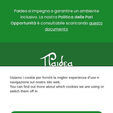
Paidea si impegna a garantire un ambiente
inclusivo. La nostra
Politica delle Pari
Opportunità
è consultabile scaricando
questo
documento
PAIDEA
Usiamo i cookie per fornirti la miglior esperienza d'uso e
FORMAZIONE PER LE SCUOLE
navigazione sul nostro sito web.
FORMAZIONE PROFESSIONALE
You can find out more about which cookies we are using or
PROGETTI EUROPEI
switch them off in
LAVORA CON NOI
settings
.