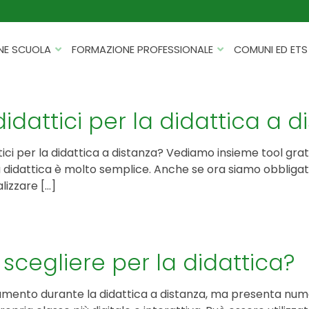
NE SCUOLA
FORMAZIONE PROFESSIONALE
COMUNI ED ETS
CATALOGHI
FORMAZIONE FINANZIATA
PROGETTI PER ISTITUTI
HACKATHON PER AZIENDE
dattici per la didattica a d
SCOLASTICI
INTELLIGENZA ARTIFICIALE
ERASMUS+ MOBILITÀ
i per la didattica a distanza? Vediamo insieme tool gratuit
CYBERSECURITY
la didattica è molto semplice. Anche se ora siamo obbligat
FSL/PCTO
lizzare […]
SOFT SKILL E MANAGEMENT
PROGETTI PNRR
ROBOTICA E IOT
FORMAZIONE PER DOCENTI
ESG E SOSTENIBILITÀ
scegliere per la didattica?
PROGETTAZIONE E
FORMAZIONE SU MISURA
RENDICONTAZIONE
rumento durante la didattica a distanza, ma presenta nume
VIAGGI D’ISTRUZIONE