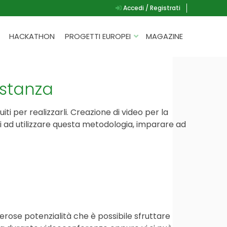
Accedi / Registrati
HACKATHON
PROGETTI EUROPEI
MAGAZINE
G.A.D.
P.L.A.Y.
istanza
G.A.M.E.
i per realizzarli. Creazione di video per la
SPEAK UP FOR YOURSELF
i ad utilizzare questa metodologia, imparare ad
rose potenzialità che è possibile sfruttare