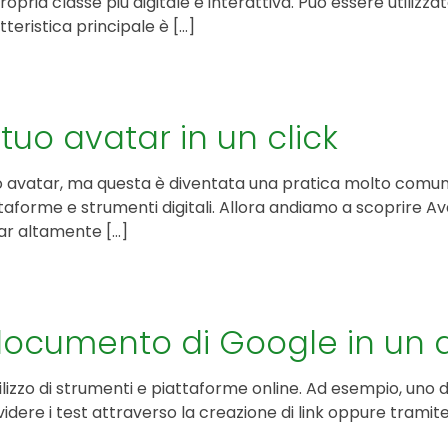
ropria classe più digitale e interattiva. Può essere utiliz
eristica principale è […]
KIT DI PROGRAMMAZIONE
CORSI ONLINE PER STUDENTI
CORSI ONLINE PER DOCENTI
 tuo avatar in un click
MATERIALE DIDATTICO
o avatar, ma questa è diventata una pratica molto comune 
attaforme e strumenti digitali. Allora andiamo a scoprire 
tar altamente […]
ocumento di Google in un q
tilizzo di strumenti e piattaforme online. Ad esempio, uno d
idere i test attraverso la creazione di link oppure tramite