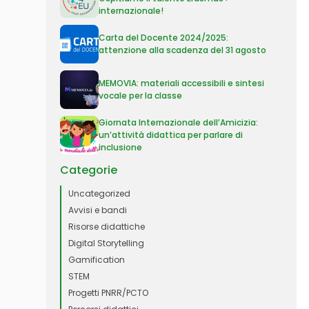
internazionale!
Carta del Docente 2024/2025:
attenzione alla scadenza del 31 agosto
MEMOVIA: materiali accessibili e sintesi
vocale per la classe
Giornata Internazionale dell’Amicizia:
un’attività didattica per parlare di
inclusione
Categorie
Uncategorized
Avvisi e bandi
Risorse didattiche
Digital Storytelling
Gamification
STEM
Progetti PNRR/PCTO