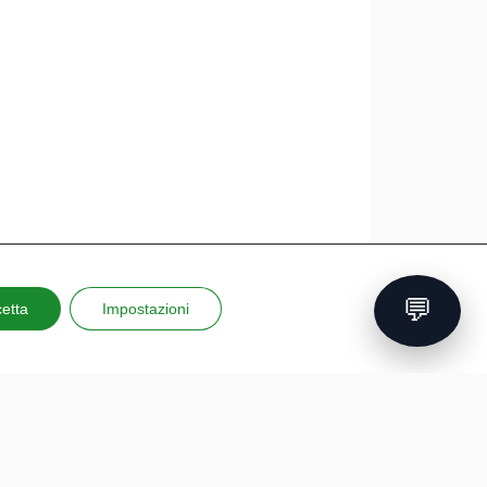
💬
etta
Impostazioni