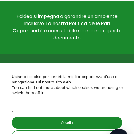
Paidea si impegna a garantire un ambiente
inclusivo. La nostra
Politica delle Pari
Opportunità
è consultabile scaricando
questo
documento
Usiamo i cookie per fornirti la miglior esperienza d'uso e
navigazione sul nostro sito web.
You can find out more about which cookies we are using or
PAIDEA
switch them off in
AREAS OF EXPERTISE
settings
EU PROJECTS
.
Accetta
Copyright © 2026
PAIDEA S.A.S. - Capitale sociale 10.000€ i.v.