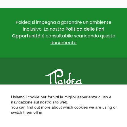
Paidea si impegna a garantire un ambiente
inclusivo. La nostra
Politica delle Pari
Opportunità
è consultabile scaricando
questo
documento
PAIDEA
Usiamo i cookie per fornirti la miglior esperienza d'uso e
FORMAZIONE PER LE SCUOLE
navigazione sul nostro sito web.
FORMAZIONE PROFESSIONALE
You can find out more about which cookies we are using or
PROGETTI EUROPEI
switch them off in
LAVORA CON NOI
settings