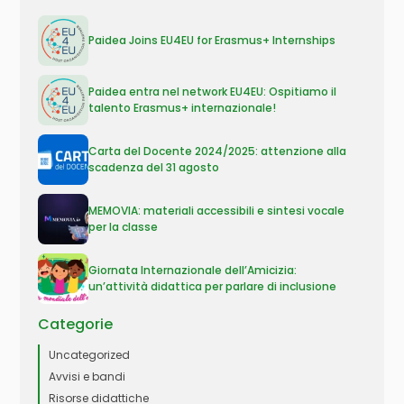
Paidea Joins EU4EU for Erasmus+ Internships
Paidea entra nel network EU4EU: Ospitiamo il
talento Erasmus+ internazionale!
Carta del Docente 2024/2025: attenzione alla
scadenza del 31 agosto
MEMOVIA: materiali accessibili e sintesi vocale
per la classe
Giornata Internazionale dell’Amicizia:
un’attività didattica per parlare di inclusione
Categorie
Uncategorized
Avvisi e bandi
Risorse didattiche