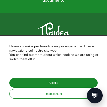
documento
PAIDEA
Usiamo i cookie per fornirti la miglior esperienza d'uso e
FORMAZIONE PER LE SCUOLE
navigazione sul nostro sito web.
FORMAZIONE PROFESSIONALE
You can find out more about which cookies we are using or
PROGETTI EUROPEI
switch them off in
LAVORA CON NOI
settings
.
Copyright © 2026
Accetta
PAIDEA S.A.S. - Capitale sociale 10.000€ i.v.
Riproduzione Vietata
💬
Impostazioni
Informativa sulla privacy
developed by
aeris
labs