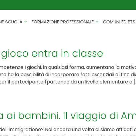
NE SCUOLA
FORMAZIONE PROFESSIONALE
COMUNI ED ETS
CATALOGHI
FORMAZIONE FINANZIATA
PROGETTI PER ISTITUTI
HACKATHON PER AZIENDE
 gioco entra in classe
SCOLASTICI
INTELLIGENZA ARTIFICIALE
ERASMUS+ MOBILITÀ
ompetenze I giochi, in qualsiasi forma, aumentano la motiv
CYBERSECURITY
ha la possibilità di incorporare fatti essenziali al fine di
FSL/PCTO
r il partecipante (partendo da un livello elementare a [
SOFT SKILL E MANAGEMENT
PROGETTI PNRR
ROBOTICA E IOT
FORMAZIONE PER DOCENTI
ESG E SOSTENIBILITÀ
 ai bambini. Il viaggio di A
PROGETTAZIONE E
FORMAZIONE SU MISURA
RENDICONTAZIONE
ll’immigrazione? Noi ancora una volta ci siamo affidati a
VIAGGI D’ISTRUZIONE