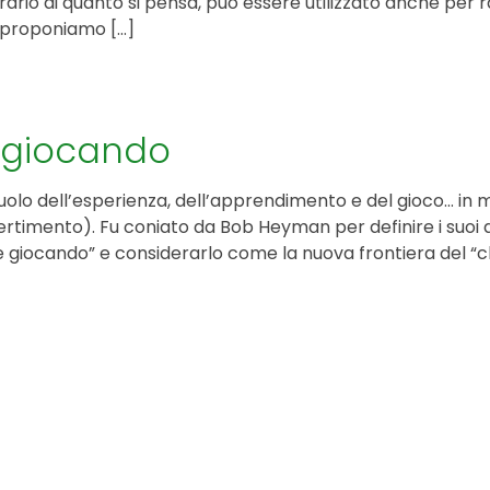
rario di quanto si pensa, può essere utilizzato anche per 
i proponiamo […]
KIT DI PROGRAMMAZIONE
CORSI ONLINE PER STUDENTI
CORSI ONLINE PER DOCENTI
 giocando
MATERIALE DIDATTICO
uolo dell’esperienza, dell’apprendimento e del gioco… in
rtimento). Fu coniato da Bob Heyman per definire i suoi d
ocando” e considerarlo come la nuova frontiera del “cl