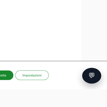
💬
etta
Impostazioni