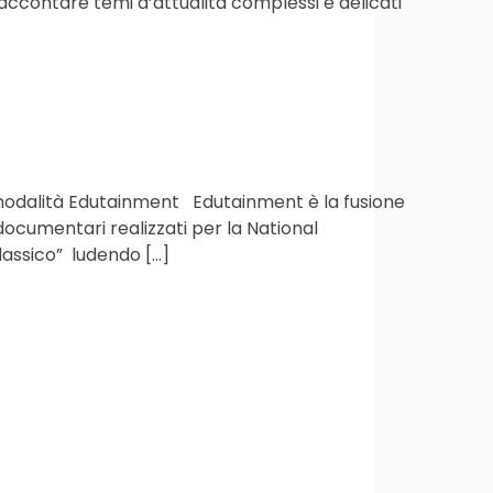
raccontare temi d’attualità complessi e delicati
 modalità Edutainment Edutainment è la fusione
ocumentari realizzati per la National
assico” ludendo […]