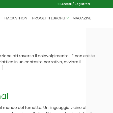
Accedi / Registrati
HACKATHON
PROGETTI EUROPEI
MAGAZINE
G.A.D.
P.L.A.Y.
G.A.M.E.
azione attraverso il coinvolgimento. E non esiste
SPEAK UP FOR YOURSELF
dattico in un contesto narrativo, avviare il
…]
mal
l mondo del fumetto. Un linguaggio vicino al