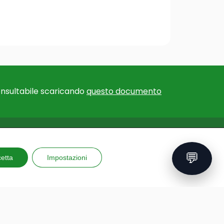
nsultabile scaricando
questo documento
F EXPERTISE
EU PROJECTS
💬
for educational
etta
Impostazioni
Erasmus+ Courses and
ns
Training
for teachers
GAME – Videogame to
al trips
improve mental health
 and reporting
PLAY: Protect, learn, engage,
ing kits
enjoy
ons
GAD: a new way of teaching