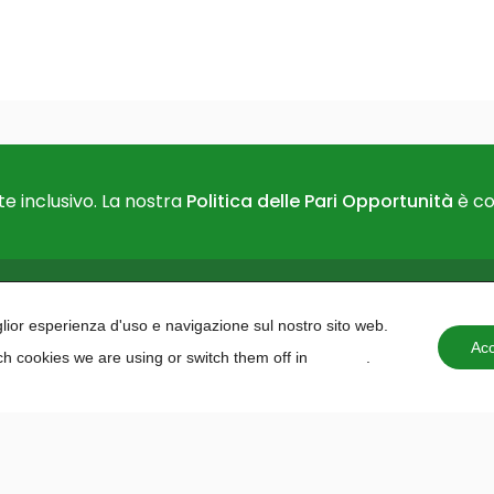
e inclusivo. La nostra
Politica delle Pari Opportunità
è co
PAIDEA
AREAS O
iglior esperienza d'uso e navigazione sul nostro sito web.
About us
Projects 
Acc
h cookies we are using or switch them off in
settings
.
Contacts
institutio
Training 
Education
Planning
Programm
Hackath