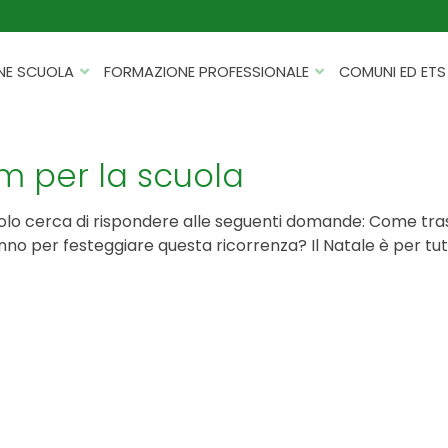
NE SCUOLA
FORMAZIONE PROFESSIONALE
COMUNI ED ETS
CATALOGHI
FORMAZIONE FINANZIATA
PROGETTI PER ISTITUTI
HACKATHON PER AZIENDE
ilm per la scuola
SCOLASTICI
INTELLIGENZA ARTIFICIALE
ERASMUS+ MOBILITÀ
rticolo cerca di rispondere alle seguenti domande: Come tra
CYBERSECURITY
anno per festeggiare questa ricorrenza? Il Natale è per tu
FSL/PCTO
SOFT SKILL E MANAGEMENT
PROGETTI PNRR
ROBOTICA E IOT
FORMAZIONE PER DOCENTI
ESG E SOSTENIBILITÀ
PROGETTAZIONE E
FORMAZIONE SU MISURA
RENDICONTAZIONE
VIAGGI D’ISTRUZIONE