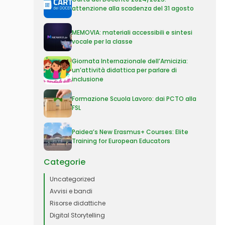
attenzione alla scadenza del 31 agosto
MEMOVIA: materiali accessibili e sintesi
vocale per la classe
Giornata Internazionale dell’Amicizia:
un’attività didattica per parlare di
inclusione
Formazione Scuola Lavoro: dai PCTO alla
FSL
Paidea’s New Erasmus+ Courses: Elite
Training for European Educators
Categorie
Uncategorized
Avvisi e bandi
Risorse didattiche
Digital Storytelling