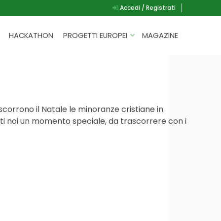
Accedi / Registrati
HACKATHON
PROGETTI EUROPEI
MAGAZINE
G.A.D.
P.L.A.Y.
G.A.M.E.
scorrono il Natale le minoranze cristiane in
SPEAK UP FOR YOURSELF
tti noi un momento speciale, da trascorrere con i