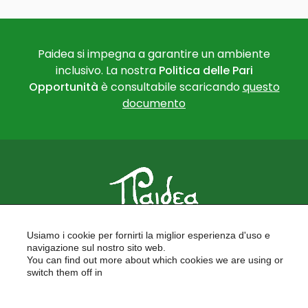
Paidea si impegna a garantire un ambiente
inclusivo. La nostra
Politica delle Pari
Opportunità
è consultabile scaricando
questo
documento
PAIDEA
Usiamo i cookie per fornirti la miglior esperienza d'uso e
FORMAZIONE PER LE SCUOLE
navigazione sul nostro sito web.
FORMAZIONE PROFESSIONALE
You can find out more about which cookies we are using or
PROGETTI EUROPEI
switch them off in
LAVORA CON NOI
settings