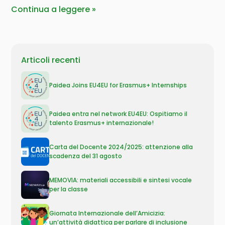
Continua a leggere
Articoli recenti
Paidea Joins EU4EU for Erasmus+ Internships
Paidea entra nel network EU4EU: Ospitiamo il
talento Erasmus+ internazionale!
Carta del Docente 2024/2025: attenzione alla
scadenza del 31 agosto
MEMOVIA: materiali accessibili e sintesi vocale
per la classe
Giornata Internazionale dell’Amicizia:
un’attività didattica per parlare di inclusione