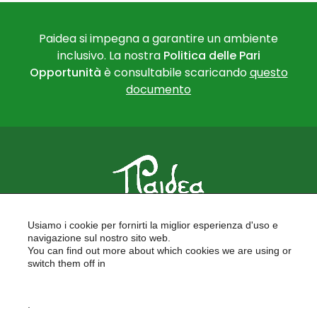
Paidea si impegna a garantire un ambiente
inclusivo. La nostra
Politica delle Pari
Opportunità
è consultabile scaricando
questo
documento
PAIDEA
Usiamo i cookie per fornirti la miglior esperienza d'uso e
FORMAZIONE PER LE SCUOLE
navigazione sul nostro sito web.
FORMAZIONE PROFESSIONALE
You can find out more about which cookies we are using or
PROGETTI EUROPEI
switch them off in
LAVORA CON NOI
settings
.