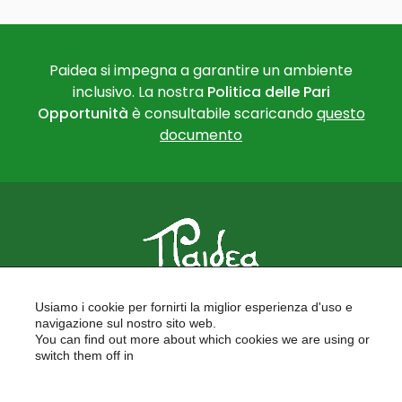
Paidea si impegna a garantire un ambiente
inclusivo. La nostra
Politica delle Pari
Opportunità
è consultabile scaricando
questo
documento
PAIDEA
Usiamo i cookie per fornirti la miglior esperienza d'uso e
FORMAZIONE PER LE SCUOLE
navigazione sul nostro sito web.
FORMAZIONE PROFESSIONALE
You can find out more about which cookies we are using or
PROGETTI EUROPEI
switch them off in
LAVORA CON NOI
settings