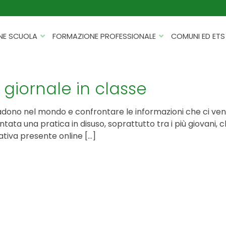
NE SCUOLA
FORMAZIONE PROFESSIONALE
COMUNI ED ETS
CATALOGHI
FORMAZIONE FINANZIATA
PROGETTI PER ISTITUTI
HACKATHON PER AZIENDE
 giornale in classe
SCOLASTICI
INTELLIGENZA ARTIFICIALE
ERASMUS+ MOBILITÀ
cadono nel mondo e confrontare le informazioni che ci ve
CYBERSECURITY
ntata una pratica in disuso, soprattutto tra i più giovani, 
FSL/PCTO
tiva presente online […]
SOFT SKILL E MANAGEMENT
PROGETTI PNRR
ROBOTICA E IOT
FORMAZIONE PER DOCENTI
ESG E SOSTENIBILITÀ
PROGETTAZIONE E
FORMAZIONE SU MISURA
RENDICONTAZIONE
VIAGGI D’ISTRUZIONE