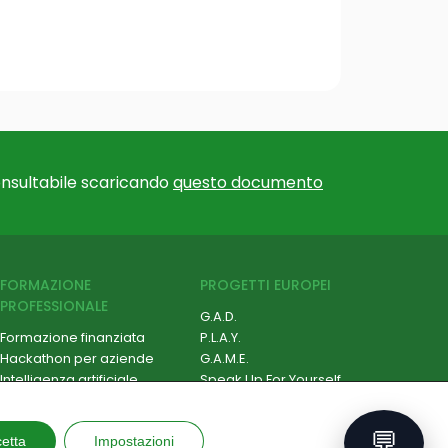
nsultabile scaricando
questo documento
FORMAZIONE
PROGETTI EUROPEI
PROFESSIONALE
G.A.D.
Formazione finanziata
P.L.A.Y.
Hackathon per aziende
G.A.M.E.
Intelligenza artificiale
Speak Up For Yourself
Cybersecurity
Robotica e IoT
💬
etta
Soft Skill e Management
Impostazioni