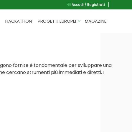
Accedi / Registrati
HACKATHON
PROGETTI EUROPEI
MAGAZINE
G.A.D.
P.L.A.Y.
G.A.M.E.
ngono fornite è fondamentale per sviluppare una
SPEAK UP FOR YOURSELF
che cercano strumenti più immediati e diretti. I