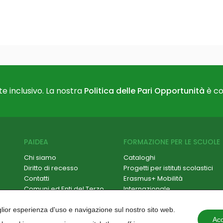
e inclusivo. La nostra
Politica delle Pari Opportunità
è co
PAIDEA
FORMAZIONE PER LE SCUOLE
Chi siamo
Cataloghi
Diritto di recesso
Progetti per istituti scolastici
Contatti
Erasmus+ Mobilità
Comuni ed Enti del Terzo
Internazionale
Settore
Formazione Scuola-Lavoro /
Hackathon
PCTO
iglior esperienza d'uso e navigazione sul nostro sito web.
Paidea Magazine
Progetti PNRR
Acc