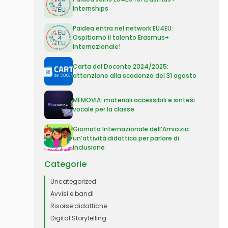
Internships
Paidea entra nel network EU4EU:
Ospitiamo il talento Erasmus+
internazionale!
Carta del Docente 2024/2025:
attenzione alla scadenza del 31 agosto
MEMOVIA: materiali accessibili e sintesi
vocale per la classe
Giornata Internazionale dell’Amicizia:
un’attività didattica per parlare di
inclusione
Categorie
Uncategorized
Avvisi e bandi
Risorse didattiche
Digital Storytelling