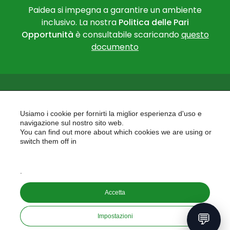
Paidea si impegna a garantire un ambiente
inclusivo. La nostra
Politica delle Pari
Opportunità
è consultabile scaricando
questo
documento
Usiamo i cookie per fornirti la miglior esperienza d'uso e
navigazione sul nostro sito web.
You can find out more about which cookies we are using or
PAIDEA
switch them off in
AREAS OF EXPERTISE
settings
EU PROJECTS
.
Accetta
Copyright © 2026
PAIDEA S.A.S. - Capitale sociale 10.000€ i.v.
💬
Impostazioni
Riproduzione Vietata