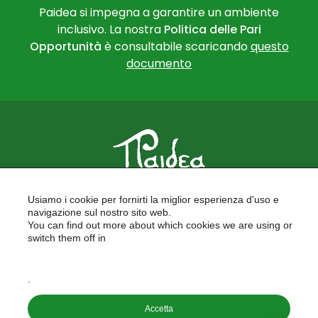
Paidea si impegna a garantire un ambiente
inclusivo. La nostra
Politica delle Pari
Opportunità
è consultabile scaricando
questo
documento
PAIDEA
Usiamo i cookie per fornirti la miglior esperienza d'uso e
FORMAZIONE PER LE SCUOLE
navigazione sul nostro sito web.
FORMAZIONE PROFESSIONALE
You can find out more about which cookies we are using or
PROGETTI EUROPEI
switch them off in
LAVORA CON NOI
settings
.
Copyright © 2026
Accetta