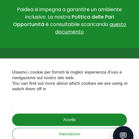
Paidea si impegna a garantire un ambiente
inclusivo. La nostra
Politica delle Pari
Opportunità
è consultabile scaricando
questo
documento
Usiamo i cookie per fornirti la miglior esperienza d'uso e
navigazione sul nostro sito web.
You can find out more about which cookies we are using or
PAIDEA
switch them off in
AREAS OF EXPERTISE
settings
EU PROJECTS
.
Accetta
Copyright © 2026
PAIDEA S.A.S. - Capitale sociale 10.000€ i.v.
💬
Impostazioni
Riproduzione Vietata