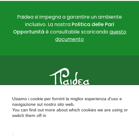
Paidea si impegna a garantire un ambiente
inclusivo. La nostra
Politica delle Pari
Opportunità
è consultabile scaricando
questo
documento
PAIDEA
Usiamo i cookie per fornirti la miglior esperienza d'uso e
FORMAZIONE PER LE SCUOLE
navigazione sul nostro sito web.
FORMAZIONE PROFESSIONALE
You can find out more about which cookies we are using or
PROGETTI EUROPEI
switch them off in
LAVORA CON NOI
settings
.