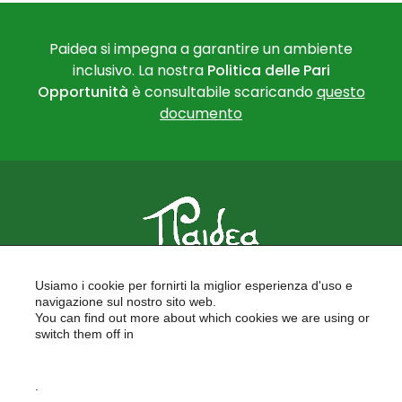
Paidea si impegna a garantire un ambiente
inclusivo. La nostra
Politica delle Pari
Opportunità
è consultabile scaricando
questo
documento
PAIDEA
Usiamo i cookie per fornirti la miglior esperienza d'uso e
FORMAZIONE PER LE SCUOLE
navigazione sul nostro sito web.
FORMAZIONE PROFESSIONALE
You can find out more about which cookies we are using or
PROGETTI EUROPEI
switch them off in
LAVORA CON NOI
settings
.