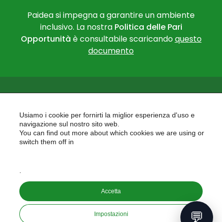
Paidea si impegna a garantire un ambiente
inclusivo. La nostra
Politica delle Pari
Opportunità
è consultabile scaricando
questo
documento
Usiamo i cookie per fornirti la miglior esperienza d'uso e
navigazione sul nostro sito web.
You can find out more about which cookies we are using or
PAIDEA
switch them off in
AREAS OF EXPERTISE
settings
EU PROJECTS
.
Accetta
Copyright © 2026
PAIDEA S.A.S. - Capitale sociale 10.000€ i.v.
💬
Impostazioni
Riproduzione Vietata