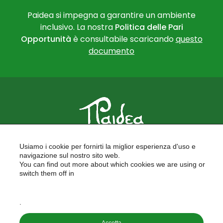
Paidea si impegna a garantire un ambiente
inclusivo. La nostra
Politica delle Pari
Opportunità
è consultabile scaricando
questo
documento
PAIDEA
Usiamo i cookie per fornirti la miglior esperienza d'uso e
FORMAZIONE PER LE SCUOLE
navigazione sul nostro sito web.
FORMAZIONE PROFESSIONALE
You can find out more about which cookies we are using or
PROGETTI EUROPEI
switch them off in
LAVORA CON NOI
settings
.
Copyright © 2026