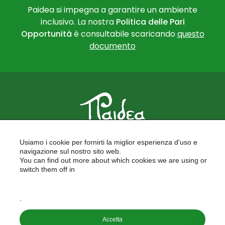
Paidea si impegna a garantire un ambiente
inclusivo. La nostra
Politica delle Pari
Opportunità
è consultabile scaricando
questo
documento
PAIDEA
Usiamo i cookie per fornirti la miglior esperienza d'uso e
FORMAZIONE PER LE SCUOLE
navigazione sul nostro sito web.
FORMAZIONE PROFESSIONALE
You can find out more about which cookies we are using or
PROGETTI EUROPEI
switch them off in
LAVORA CON NOI
settings
.
Copyright © 2026
Accetta