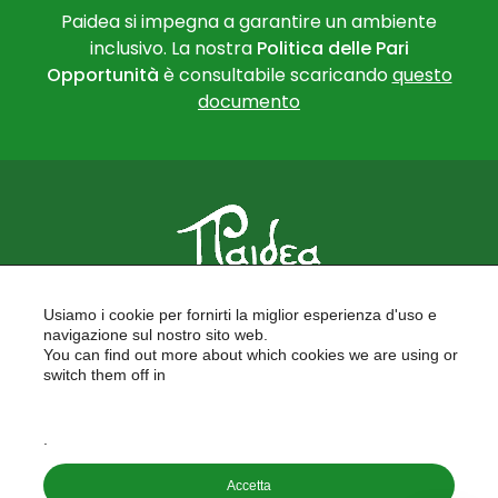
Paidea si impegna a garantire un ambiente
inclusivo. La nostra
Politica delle Pari
Opportunità
è consultabile scaricando
questo
documento
PAIDEA
Usiamo i cookie per fornirti la miglior esperienza d'uso e
FORMAZIONE PER LE SCUOLE
navigazione sul nostro sito web.
FORMAZIONE PROFESSIONALE
You can find out more about which cookies we are using or
PROGETTI EUROPEI
switch them off in
LAVORA CON NOI
settings
.
Copyright © 2026
Accetta