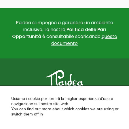
Paidea si impegna a garantire un ambiente
inclusivo. La nostra
Politica delle Pari
Opportunità
è consultabile scaricando
questo
documento
PAIDEA
Usiamo i cookie per fornirti la miglior esperienza d'uso e
FORMAZIONE PER LE SCUOLE
navigazione sul nostro sito web.
FORMAZIONE PROFESSIONALE
You can find out more about which cookies we are using or
PROGETTI EUROPEI
switch them off in
LAVORA CON NOI
settings