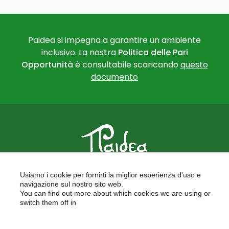
Paidea si impegna a garantire un ambiente
inclusivo. La nostra
Politica delle Pari
Opportunità
è consultabile scaricando
questo
documento
PAIDEA
Usiamo i cookie per fornirti la miglior esperienza d'uso e
FORMAZIONE PER LE SCUOLE
navigazione sul nostro sito web.
FORMAZIONE PROFESSIONALE
You can find out more about which cookies we are using or
PROGETTI EUROPEI
switch them off in
LAVORA CON NOI
settings