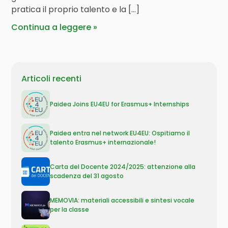
pratica il proprio talento e la […]
Continua a leggere
Articoli recenti
Paidea Joins EU4EU for Erasmus+ Internships
Paidea entra nel network EU4EU: Ospitiamo il
talento Erasmus+ internazionale!
Carta del Docente 2024/2025: attenzione alla
scadenza del 31 agosto
MEMOVIA: materiali accessibili e sintesi vocale
per la classe