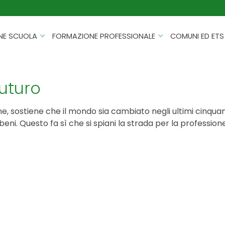
NE SCUOLA
FORMAZIONE PROFESSIONALE
COMUNI ED ETS
CATALOGHI
FORMAZIONE FINANZIATA
PROGETTI PER ISTITUTI
HACKATHON PER AZIENDE
uturo
SCOLASTICI
INTELLIGENZA ARTIFICIALE
ERASMUS+ MOBILITÀ
sostiene che il mondo sia cambiato negli ultimi cinquanta
CYBERSECURITY
e beni. Questo fa sì che si spiani la strada per la professi
FSL/PCTO
SOFT SKILL E MANAGEMENT
PROGETTI PNRR
ROBOTICA E IOT
FORMAZIONE PER DOCENTI
ESG E SOSTENIBILITÀ
PROGETTAZIONE E
FORMAZIONE SU MISURA
RENDICONTAZIONE
VIAGGI D’ISTRUZIONE