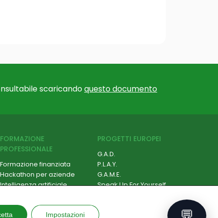
nsultabile scaricando
questo documento
FORMAZIONE
PROGETTI EUROPEI
PROFESSIONALE
G.A.D.
Formazione finanziata
P.L.A.Y.
Hackathon per aziende
G.A.M.E.
Intelligenza artificiale
Speak Up For Yourself
Cybersecurity
Robotica e IoT
💬
etta
Soft Skill e Management
Impostazioni