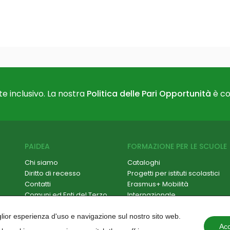
e inclusivo. La nostra
Politica delle Pari Opportunità
è co
PAIDEA
FORMAZIONE PER LE SCUOLE
Chi siamo
Cataloghi
Diritto di recesso
Progetti per istituti scolastici
Contatti
Erasmus+ Mobilità
Comuni ed Enti del Terzo
Internazionale
Settore
Formazione Scuola-Lavoro /
Hackathon
PCTO
iglior esperienza d'uso e navigazione sul nostro sito web.
Paidea Magazine
Progetti PNRR
Acc