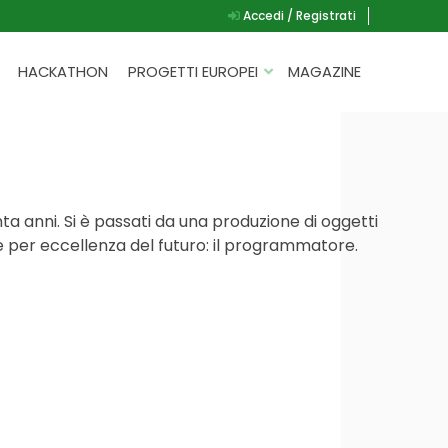
Accedi / Registrati
HACKATHON
PROGETTI EUROPEI
MAGAZINE
G.A.D.
P.L.A.Y.
G.A.M.E.
 anni. Si è passati da una produzione di oggetti
SPEAK UP FOR YOURSELF
one per eccellenza del futuro: il programmatore.