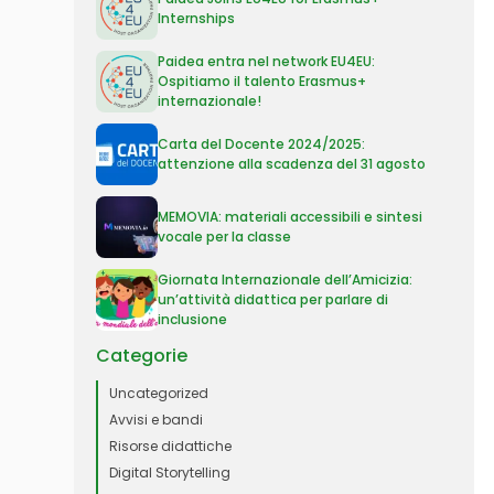
Internships
Paidea entra nel network EU4EU:
Ospitiamo il talento Erasmus+
internazionale!
Carta del Docente 2024/2025:
attenzione alla scadenza del 31 agosto
MEMOVIA: materiali accessibili e sintesi
vocale per la classe
Giornata Internazionale dell’Amicizia:
un’attività didattica per parlare di
inclusione
Categorie
Uncategorized
Avvisi e bandi
Risorse didattiche
Digital Storytelling