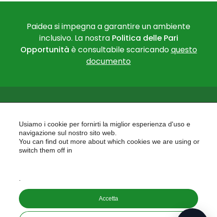
Paidea si impegna a garantire un ambiente
inclusivo. La nostra
Politica delle Pari
Opportunità
è consultabile scaricando
questo
documento
Usiamo i cookie per fornirti la miglior esperienza d'uso e
navigazione sul nostro sito web.
You can find out more about which cookies we are using or
PAIDEA
switch them off in
AREAS OF EXPERTISE
settings
EU PROJECTS
.
Accetta
Copyright © 2026
PAIDEA S.A.S. - Capitale sociale 10.000€ i.v.