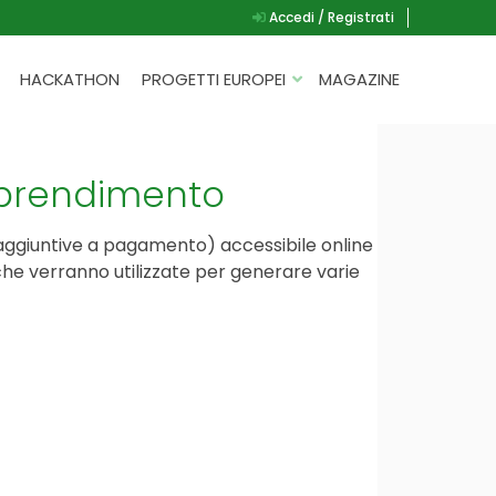
Accedi / Registrati
HACKATHON
PROGETTI EUROPEI
MAGAZINE
G.A.D.
P.L.A.Y.
’apprendimento
G.A.M.E.
 aggiuntive a pagamento) accessibile online
SPEAK UP FOR YOURSELF
 che verranno utilizzate per generare varie