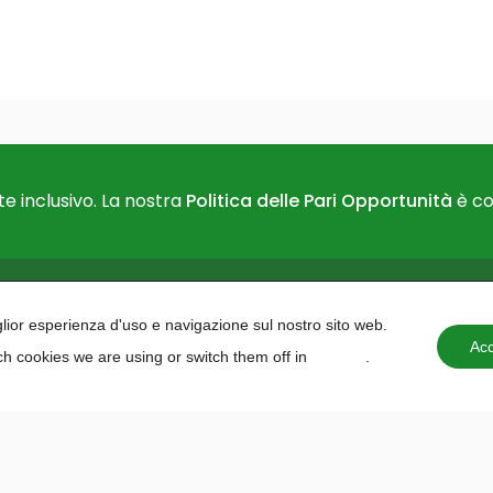
e inclusivo. La nostra
Politica delle Pari Opportunità
è co
PAIDEA
AREAS O
iglior esperienza d'uso e navigazione sul nostro sito web.
About us
Projects 
Acc
h cookies we are using or switch them off in
settings
.
Contacts
institutio
Training 
Education
Planning
Programm
Hackath