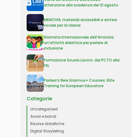
attenzione alla scadenza del 31 agosto
MEMOVIA: materiali accessibili e sintesi
vocale per la classe
Giornata Internazionale dell’Amicizia:
un’attività didattica per parlare di
inclusione
Formazione Scuola Lavoro: dai PCTO alla
FSL
Paidea’s New Erasmus+ Courses: Elite
Training for European Educators
Categorie
Uncategorized
Avvisi e bandi
Risorse didattiche
Digital Storytelling