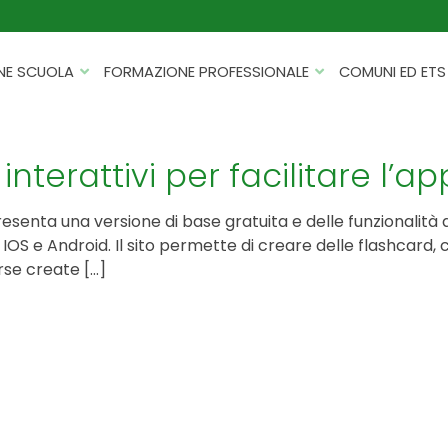
NE SCUOLA
FORMAZIONE PROFESSIONALE
COMUNI ED ETS
CATALOGHI
FORMAZIONE FINANZIATA
PROGETTI PER ISTITUTI
HACKATHON PER AZIENDE
i interattivi per facilitare l
SCOLASTICI
INTELLIGENZA ARTIFICIALE
ERASMUS+ MOBILITÀ
senta una versione di base gratuita e delle funzionalità
CYBERSECURITY
 IOS e Android. Il sito permette di creare delle flashcard,
FSL/PCTO
orse create […]
SOFT SKILL E MANAGEMENT
PROGETTI PNRR
ROBOTICA E IOT
FORMAZIONE PER DOCENTI
ESG E SOSTENIBILITÀ
PROGETTAZIONE E
FORMAZIONE SU MISURA
RENDICONTAZIONE
VIAGGI D’ISTRUZIONE