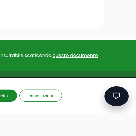
nsultabile scaricando
questo documento
F EXPERTISE
EU PROJECTS
💬
for educational
etta
Impostazioni
Erasmus+ Courses and
ns
Training
for teachers
GAME – Videogame to
al trips
improve mental health
 and reporting
PLAY: Protect, learn, engage,
ing kits
enjoy
ons
GAD: a new way of teaching