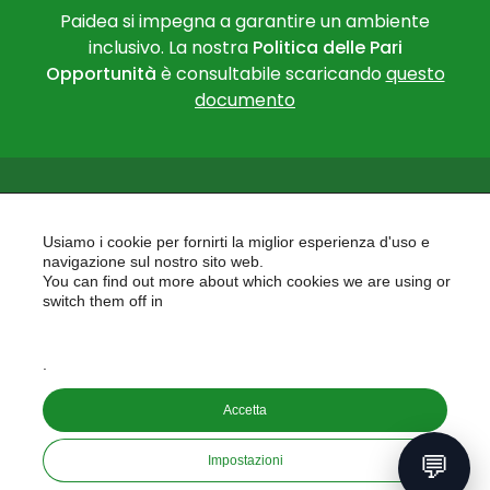
Paidea si impegna a garantire un ambiente
inclusivo. La nostra
Politica delle Pari
Opportunità
è consultabile scaricando
questo
documento
Usiamo i cookie per fornirti la miglior esperienza d'uso e
navigazione sul nostro sito web.
You can find out more about which cookies we are using or
PAIDEA
switch them off in
AREAS OF EXPERTISE
settings
EU PROJECTS
.
Accetta
Copyright © 2026
PAIDEA S.A.S. - Capitale sociale 10.000€ i.v.
💬
Impostazioni
Riproduzione Vietata