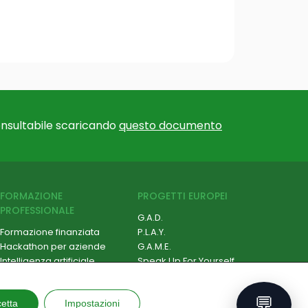
nsultabile scaricando
questo documento
FORMAZIONE
PROGETTI EUROPEI
PROFESSIONALE
G.A.D.
Formazione finanziata
P.L.A.Y.
Hackathon per aziende
G.A.M.E.
Intelligenza artificiale
Speak Up For Yourself
Cybersecurity
Robotica e IoT
💬
etta
Soft Skill e Management
Impostazioni