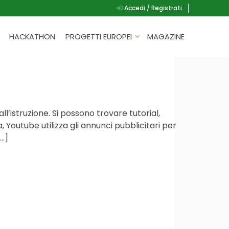
Accedi / Registrati
HACKATHON
PROGETTI EUROPEI
MAGAZINE
G.A.D.
P.L.A.Y.
G.A.M.E.
l’istruzione. Si possono trovare tutorial,
SPEAK UP FOR YOURSELF
, Youtube utilizza gli annunci pubblicitari per
[…]