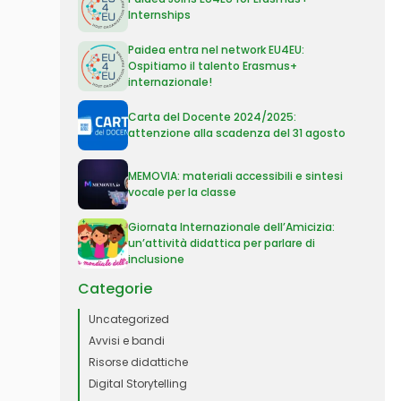
Internships
Paidea entra nel network EU4EU:
Ospitiamo il talento Erasmus+
internazionale!
Carta del Docente 2024/2025:
attenzione alla scadenza del 31 agosto
MEMOVIA: materiali accessibili e sintesi
vocale per la classe
Giornata Internazionale dell’Amicizia:
un’attività didattica per parlare di
inclusione
Categorie
Uncategorized
Avvisi e bandi
Risorse didattiche
Digital Storytelling