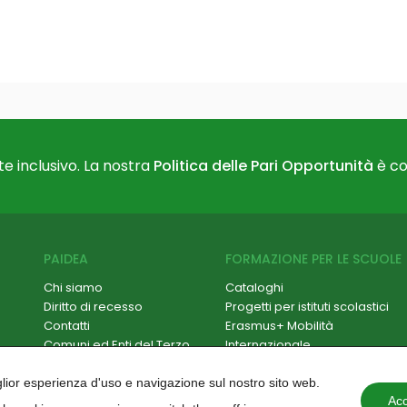
e inclusivo. La nostra
Politica delle Pari Opportunità
è co
PAIDEA
FORMAZIONE PER LE SCUOLE
Chi siamo
Cataloghi
Diritto di recesso
Progetti per istituti scolastici
Contatti
Erasmus+ Mobilità
Comuni ed Enti del Terzo
Internazionale
Settore
Formazione Scuola-Lavoro /
Hackathon
PCTO
iglior esperienza d'uso e navigazione sul nostro sito web.
Paidea Magazine
Progetti PNRR
Acc