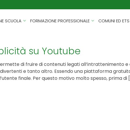
NE SCUOLA
FORMAZIONE PROFESSIONALE
COMUNI ED ETS
CATALOGHI
FORMAZIONE FINANZIATA
PROGETTI PER ISTITUTI
HACKATHON PER AZIENDE
licità su Youtube
SCOLASTICI
INTELLIGENZA ARTIFICIALE
ERASMUS+ MOBILITÀ
ette di fruire di contenuti legati all’intrattenimento e al
CYBERSECURITY
o divertenti e tanto altro. Essendo una piattaforma gratuita
FSL/PCTO
all’utente finale. Per questo motivo molto spesso, prima di 
SOFT SKILL E MANAGEMENT
PROGETTI PNRR
ROBOTICA E IOT
FORMAZIONE PER DOCENTI
ESG E SOSTENIBILITÀ
PROGETTAZIONE E
FORMAZIONE SU MISURA
RENDICONTAZIONE
VIAGGI D’ISTRUZIONE