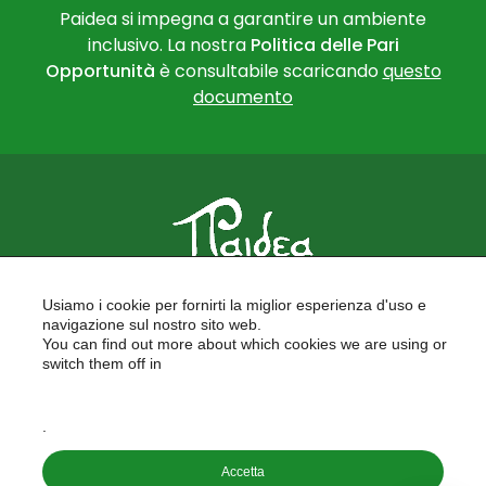
Paidea si impegna a garantire un ambiente
inclusivo. La nostra
Politica delle Pari
Opportunità
è consultabile scaricando
questo
documento
PAIDEA
Usiamo i cookie per fornirti la miglior esperienza d'uso e
FORMAZIONE PER LE SCUOLE
navigazione sul nostro sito web.
FORMAZIONE PROFESSIONALE
You can find out more about which cookies we are using or
PROGETTI EUROPEI
switch them off in
LAVORA CON NOI
settings
.
Copyright © 2026
Accetta