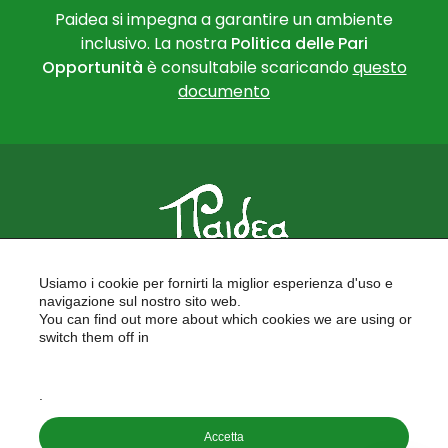
Paidea si impegna a garantire un ambiente
inclusivo. La nostra
Politica delle Pari
Opportunità
è consultabile scaricando
questo
documento
PAIDEA
Usiamo i cookie per fornirti la miglior esperienza d'uso e
FORMAZIONE PER LE SCUOLE
navigazione sul nostro sito web.
FORMAZIONE PROFESSIONALE
You can find out more about which cookies we are using or
PROGETTI EUROPEI
switch them off in
LAVORA CON NOI
settings
.
Copyright © 2026
Accetta