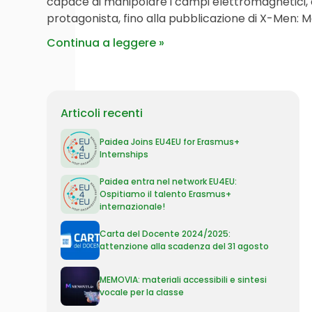
capace di manipolare i campi elettromagnetici, è
protagonista, fino alla pubblicazione di X-Men: 
Continua a leggere
Articoli recenti
Paidea Joins EU4EU for Erasmus+
Internships
Paidea entra nel network EU4EU:
Ospitiamo il talento Erasmus+
internazionale!
Carta del Docente 2024/2025:
attenzione alla scadenza del 31 agosto
MEMOVIA: materiali accessibili e sintesi
vocale per la classe