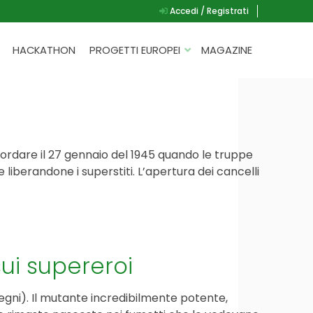
Accedi / Registrati
HACKATHON
PROGETTI EUROPEI
MAGAZINE
G.A.D.
P.L.A.Y.
G.A.M.E.
cordare il 27 gennaio del 1945 quando le truppe
SPEAK UP FOR YOURSELF
iberandone i superstiti. L’apertura dei cancelli
ui supereroi
gni). Il mutante incredibilmente potente,