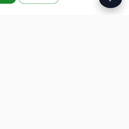
FORMAZIONE
PROGETTI EUROPEI
PROFESSIONALE
G.A.D.
Formazione finanziata
P.L.A.Y.
Hackathon per aziende
G.A.M.E.
Intelligenza artificiale
Speak Up For Yourself
Cybersecurity
Robotica e IoT
Soft Skill e Management
ESG e Sostenibilità
Formazione su misura
developed by
aeris
labs