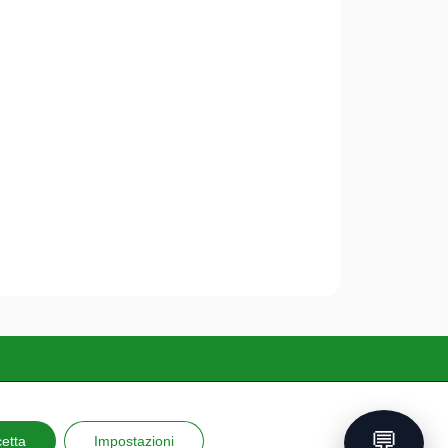
nsultabile scaricando
questo documento
💬
etta
Impostazioni