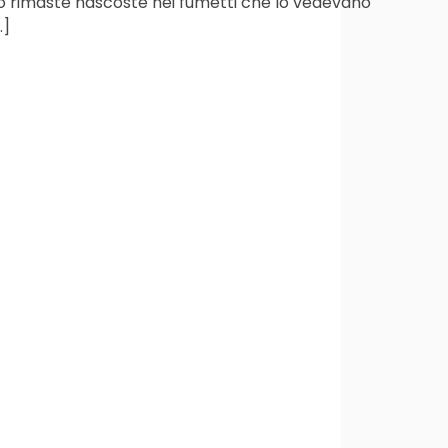
ano rimaste nascoste nei fumetti che lo vedevano
…]