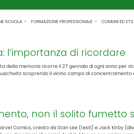
NE SCUOLA
FORMAZIONE PROFESSIONALE
COMUNI ED ETS
CATALOGHI
FORMAZIONE FINANZIATA
PROGETTI PER ISTITUTI
HACKATHON PER AZIENDE
 l’importanza di ricordare
SCOLASTICI
INTELLIGENZA ARTIFICIALE
ERASMUS+ MOBILITÀ
ta della memoria ricorre il 27 gennaio di ogni anno per ri
CYBERSECURITY
 Auschwitz scoprendo il vicino campo di concentramento e l
FSL/PCTO
SOFT SKILL E MANAGEMENT
PROGETTI PNRR
ROBOTICA E IOT
FORMAZIONE PER DOCENTI
ESG E SOSTENIBILITÀ
to, non il solito fumetto s
PROGETTAZIONE E
FORMAZIONE SU MISURA
RENDICONTAZIONE
el Comics, creato da Stan Lee (testi) e Jack Kirby (dise
VIAGGI D’ISTRUZIONE