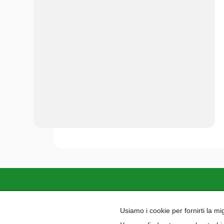
Paidea si impegna a garantire un ambient
Usiamo i cookie per fornirti la m