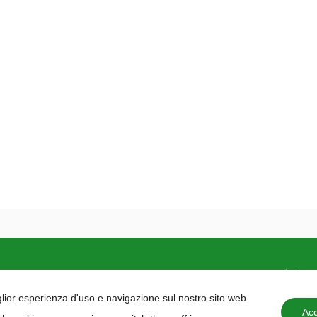
e inclusivo. La nostra
Politica delle Pari Opportunità
è co
iglior esperienza d'uso e navigazione sul nostro sito web.
Acc