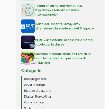
Paidea entra nel network EU4EU:
Ospitiamo il talento Erasmus+
internazionale!
Carta del Docente 2024/2025:
attenzione alla scadenza del 31 agosto
MEMOVIA: materiali accessibili e sintesi
vocale per la classe
Giornata Internazionale dell’Amicizia:
un’attività didattica per parlare di
inclusione
Categorie
Uncategorized
Avvisi e bandi
Risorse didattiche
Digital Storytelling
Gamification
STEM