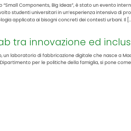
to “Small Components, Big Ideas”, è stato un evento intern
KIT DI PROGRAMMAZIONE
oinvolto studenti universitari in un’esperienza intensiva di 
a applicata ai bisogni concreti dei contesti urbani. Il [..
CORSI ONLINE PER STUDENTI
CORSI ONLINE PER DOCENTI
ab tra innovazione ed inclu
MATERIALE DIDATTICO
 Lab, un laboratorio di fabbricazione digitale che nasce a 
al Dipartimento per le politiche della famiglia, si pone com