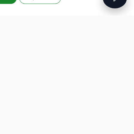
nsultabile scaricando
questo documento
FORMAZIONE
PROGETTI EUROPEI
PROFESSIONALE
G.A.D.
Formazione finanziata
P.L.A.Y.
Hackathon per aziende
G.A.M.E.
Intelligenza artificiale
Speak Up For Yourself
Cybersecurity
Robotica e IoT
Soft Skill e Management
ESG e Sostenibilità