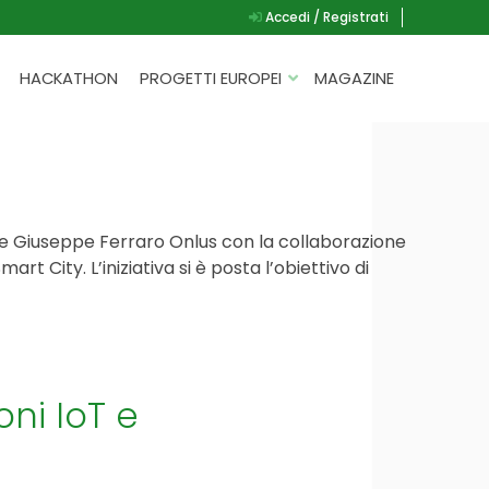
Accedi / Registrati
HACKATHON
PROGETTI EUROPEI
MAGAZINE
G.A.D.
P.L.A.Y.
G.A.M.E.
ne Giuseppe Ferraro Onlus con la collaborazione
SPEAK UP FOR YOURSELF
t City. L’iniziativa si è posta l’obiettivo di
ni IoT e