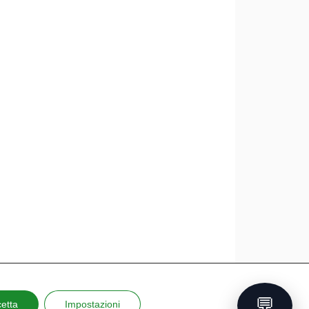
💬
etta
Impostazioni