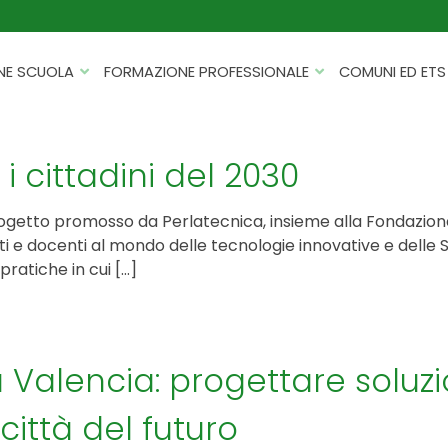
NE SCUOLA
FORMAZIONE PROFESSIONALE
COMUNI ED ETS
CATALOGHI
FORMAZIONE FINANZIATA
PROGETTI PER ISTITUTI
HACKATHON PER AZIENDE
i cittadini del 2030
SCOLASTICI
INTELLIGENZA ARTIFICIALE
ERASMUS+ MOBILITÀ
 progetto promosso da Perlatecnica, insieme alla Fondazio
CYBERSECURITY
 e docenti al mondo delle tecnologie innovative e delle Smar
FSL/PCTO
pratiche in cui […]
SOFT SKILL E MANAGEMENT
PROGETTI PNRR
ROBOTICA E IOT
FORMAZIONE PER DOCENTI
ESG E SOSTENIBILITÀ
Valencia: progettare soluzio
PROGETTAZIONE E
FORMAZIONE SU MISURA
RENDICONTAZIONE
città del futuro
VIAGGI D’ISTRUZIONE