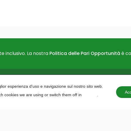
e inclusivo. La nostra
Politica delle Pari Opportunità
è co
PAIDEA
AREAS O
iglior esperienza d'uso e navigazione sul nostro sito web.
About us
Projects 
Acc
h cookies we are using or switch them off in
settings
.
Contacts
institutio
Training 
Education
Planning
Programm
Hackath