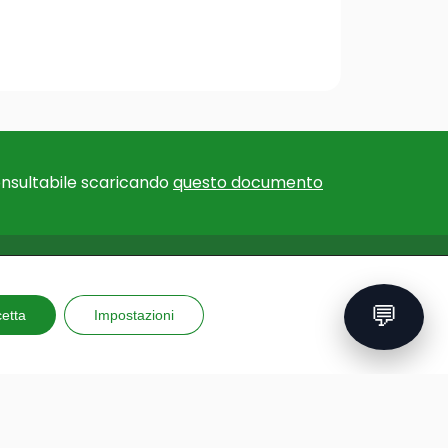
nsultabile scaricando
questo documento
F EXPERTISE
EU PROJECTS
💬
for educational
etta
Impostazioni
Erasmus+ Courses and
ns
Training
for teachers
GAME – Videogame to
al trips
improve mental health
 and reporting
PLAY: Protect, learn, engage,
ing kits
enjoy
ons
GAD: a new way of teaching