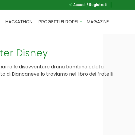
Accedi / Registrati
HACKATHON
PROGETTI EUROPEI
MAGAZINE
G.A.D.
P.L.A.Y.
ter Disney
G.A.M.E.
a narra le disavventure di una bambina odiata
SPEAK UP FOR YOURSELF
o di Biancaneve lo troviamo nel libro dei fratelli