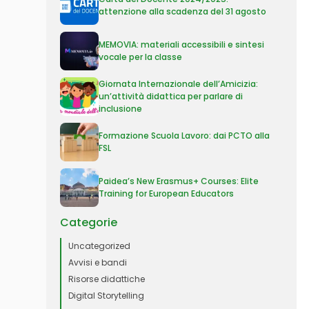
attenzione alla scadenza del 31 agosto
MEMOVIA: materiali accessibili e sintesi
vocale per la classe
Giornata Internazionale dell’Amicizia:
un’attività didattica per parlare di
inclusione
Formazione Scuola Lavoro: dai PCTO alla
FSL
Paidea’s New Erasmus+ Courses: Elite
Training for European Educators
Categorie
Uncategorized
Avvisi e bandi
Risorse didattiche
Digital Storytelling