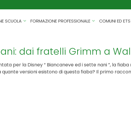
NE SCUOLA
FORMAZIONE PROFESSIONALE
COMUNI ED ETS
CATALOGHI
FORMAZIONE FINANZIATA
PROGETTI PER ISTITUTI
HACKATHON PER AZIENDE
ani: dai fratelli Grimm a Wal
SCOLASTICI
INTELLIGENZA ARTIFICIALE
ERASMUS+ MOBILITÀ
tata per la Disney “ Biancaneve ed i sette nani ”, la fiab
CYBERSECURITY
quante versioni esistono di questa fiaba? Il primo raccont
FSL/PCTO
SOFT SKILL E MANAGEMENT
PROGETTI PNRR
ROBOTICA E IOT
FORMAZIONE PER DOCENTI
ESG E SOSTENIBILITÀ
PROGETTAZIONE E
FORMAZIONE SU MISURA
RENDICONTAZIONE
VIAGGI D’ISTRUZIONE