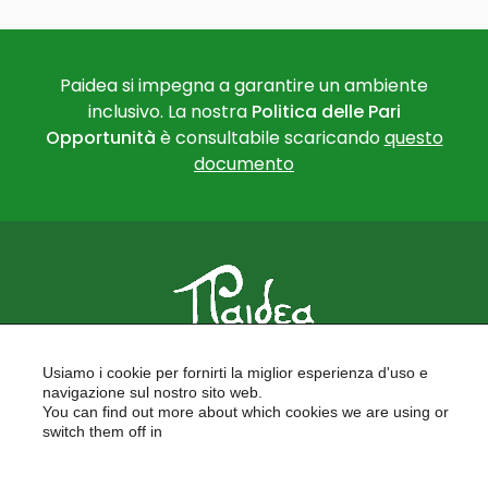
Paidea si impegna a garantire un ambiente
inclusivo. La nostra
Politica delle Pari
Opportunità
è consultabile scaricando
questo
documento
PAIDEA
Usiamo i cookie per fornirti la miglior esperienza d'uso e
FORMAZIONE PER LE SCUOLE
navigazione sul nostro sito web.
FORMAZIONE PROFESSIONALE
You can find out more about which cookies we are using or
PROGETTI EUROPEI
switch them off in
LAVORA CON NOI
settings