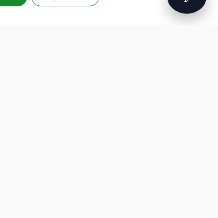
FORMAZIONE
PROGETTI EUROPEI
PROFESSIONALE
G.A.D.
Formazione finanziata
P.L.A.Y.
Hackathon per aziende
G.A.M.E.
Intelligenza artificiale
Speak Up For Yourself
Cybersecurity
Robotica e IoT
Soft Skill e Management
ESG e Sostenibilità
Formazione su misura
developed by
aeris
labs