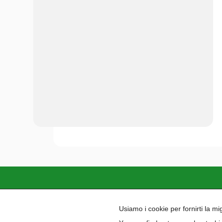
Paidea si impegna a garantire un ambient
Usiamo i cookie per fornirti la m