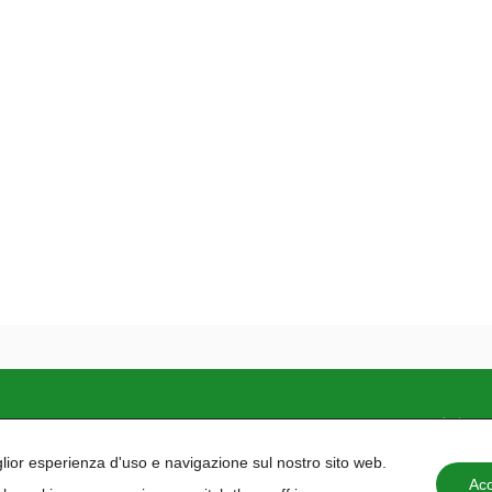
e inclusivo. La nostra
Politica delle Pari Opportunità
è co
iglior esperienza d'uso e navigazione sul nostro sito web.
Acc