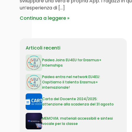
sviluppare una vera e propria App. I ragazzi in qu
un’esperienza di […]
Continua a leggere
Articoli recenti
Paidea Joins EU4EU for Erasmus+
Internships
Paidea entra nel network EU4EU:
Ospitiamo il talento Erasmus+
internazionale!
Carta del Docente 2024/2025:
attenzione alla scadenza del 31 agosto
MEMOVIA: materiali accessibili e sintesi
vocale per la classe