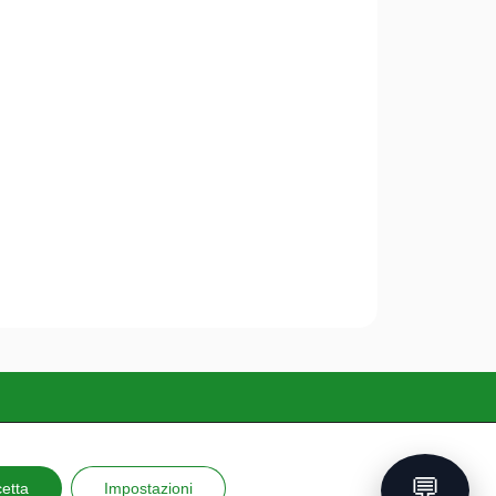
nsultabile scaricando
questo documento
💬
etta
Impostazioni