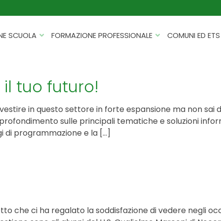
NE SCUOLA
FORMAZIONE PROFESSIONALE
COMUNI ED ETS
CATALOGHI
FORMAZIONE FINANZIATA
PROGETTI PER ISTITUTI
HACKATHON PER AZIENDE
l tuo futuro!
SCOLASTICI
INTELLIGENZA ARTIFICIALE
ERASMUS+ MOBILITÀ
investire in questo settore in forte espansione ma non sai 
CYBERSECURITY
pprofondimento sulle principali tematiche e soluzioni infor
FSL/PCTO
gi di programmazione e la […]
SOFT SKILL E MANAGEMENT
PROGETTI PNRR
ROBOTICA E IOT
FORMAZIONE PER DOCENTI
ESG E SOSTENIBILITÀ
PROGETTAZIONE E
FORMAZIONE SU MISURA
RENDICONTAZIONE
o che ci ha regalato la soddisfazione di vedere negli occhi d
VIAGGI D’ISTRUZIONE