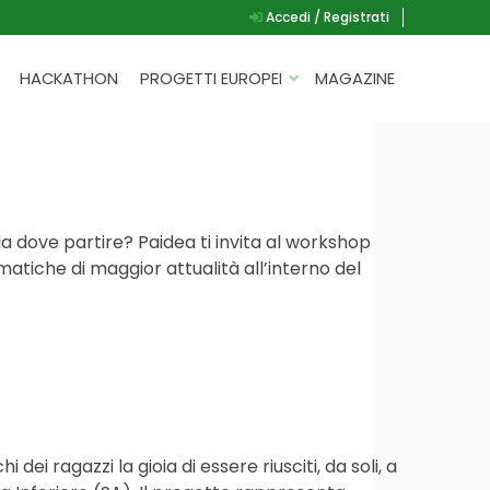
Accedi / Registrati
HACKATHON
PROGETTI EUROPEI
MAGAZINE
G.A.D.
P.L.A.Y.
G.A.M.E.
da dove partire? Paidea ti invita al workshop
SPEAK UP FOR YOURSELF
matiche di maggior attualità all’interno del
ei ragazzi la gioia di essere riusciti, da soli, a