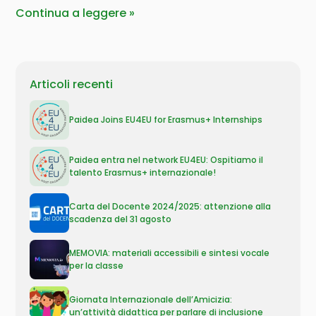
Continua a leggere
Articoli recenti
Paidea Joins EU4EU for Erasmus+ Internships
Paidea entra nel network EU4EU: Ospitiamo il
talento Erasmus+ internazionale!
Carta del Docente 2024/2025: attenzione alla
scadenza del 31 agosto
MEMOVIA: materiali accessibili e sintesi vocale
per la classe
Giornata Internazionale dell’Amicizia:
un’attività didattica per parlare di inclusione