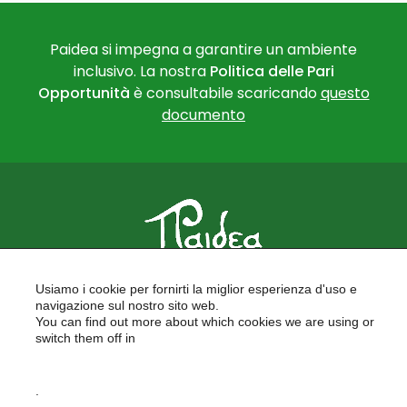
Paidea si impegna a garantire un ambiente
inclusivo. La nostra
Politica delle Pari
Opportunità
è consultabile scaricando
questo
documento
PAIDEA
Usiamo i cookie per fornirti la miglior esperienza d'uso e
FORMAZIONE PER LE SCUOLE
navigazione sul nostro sito web.
FORMAZIONE PROFESSIONALE
You can find out more about which cookies we are using or
PROGETTI EUROPEI
switch them off in
LAVORA CON NOI
settings
.